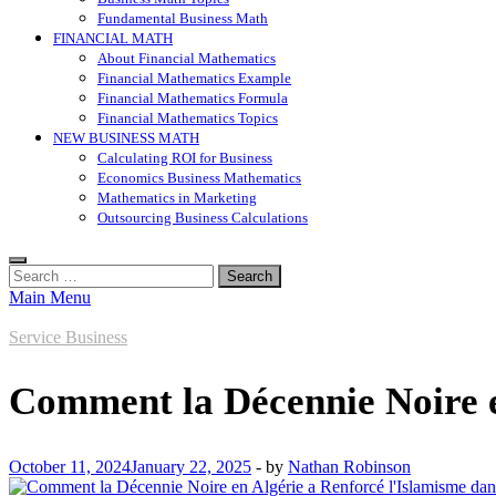
Fundamental Business Math
FINANCIAL MATH
About Financial Mathematics
Financial Mathematics Example
Financial Mathematics Formula
Financial Mathematics Topics
NEW BUSINESS MATH
Calculating ROI for Business
Economics Business Mathematics
Mathematics in Marketing
Outsourcing Business Calculations
Search
for:
Main Menu
Service Business
Comment la Décennie Noire en
October 11, 2024
January 22, 2025
-
by
Nathan Robinson