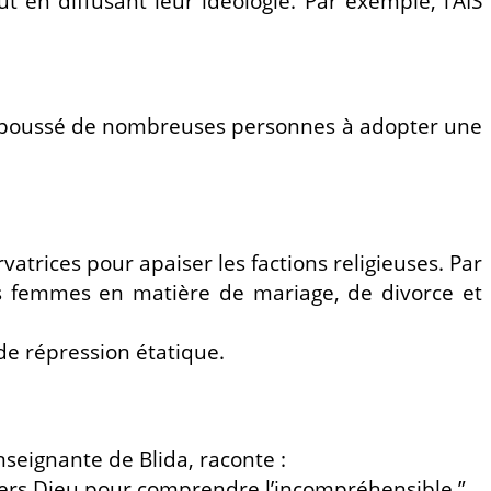
 en diffusant leur idéologie. Par exemple, l’AIS
t a poussé de nombreuses personnes à adopter une
atrices pour apaiser les factions religieuses. Par
 des femmes en matière de mariage, de divorce et
de répression étatique.
nseignante de Blida, raconte :
é vers Dieu pour comprendre l’incompréhensible.”