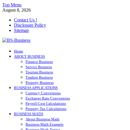
Skip
Top Menu
to
August 8, 2026
content
Contact Us !
Disclosure Policy
Sitemap
BS-Business
Home
Business Analyst
ABOUT BUSINESS
Finance Business
Service Business
Tourism Business
Trading Business
Property Business
BUSINESS APPLICATIONS
Currency Conversions
Exchange Rate Conversions
Payroll Cost Calculations
Property Tax Calculations
BUSINESS MATH
About Business Math
Business Math Example
Business Math Topics